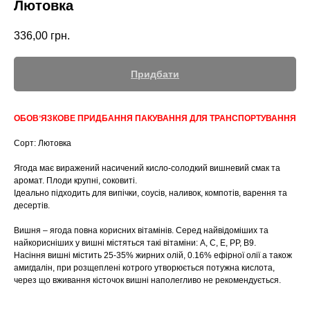
Лютовка
336,00
грн.
Придбати
ОБОВʼЯЗКОВЕ ПРИДБАННЯ ПАКУВАННЯ ДЛЯ ТРАНСПОРТУВАННЯ
Сорт: Лютовка
Ягода має виражений насичений кисло-солодкий вишневий смак та
аромат. Плоди крупні, соковиті.
Ідеально підходить для випічки, соусів, наливок, компотів, варення та
десертів.
Вишня – ягода повна корисних вітамінів. Серед найвідоміших та
найкорисніших у вишні містяться такі вітаміни: A, C, E, PP, B9.
Насіння вишні містить 25-35% жирних олій, 0.16% ефірної олії а також
амигдалін, при розщеплені котрого утворюється потужна кислота,
через що вживання кісточок вишні наполегливо не рекомендується.