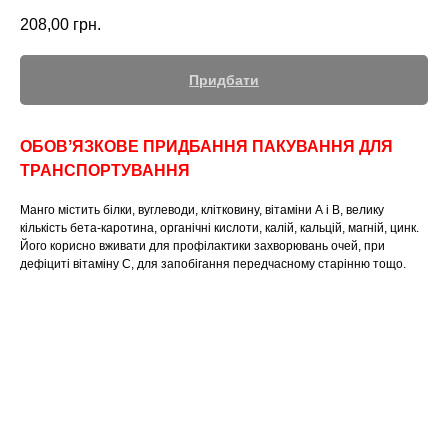
208,00
грн.
Придбати
ОБОВʼЯЗКОВЕ ПРИДБАННЯ ПАКУВАННЯ ДЛЯ
ТРАНСПОРТУВАННЯ
Манго містить білки, вуглеводи, клітковину, вітаміни А і В, велику
кількість бета-каротина, органічні кислоти, калій, кальцій, магній, цинк.
Його корисно вживати для профілактики захворювань очей, при
дефіциті вітаміну С, для запобігання передчасному старінню тощо.