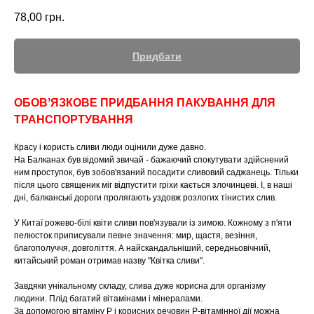
78,00
грн.
Придбати
ОБОВʼЯЗКОВЕ ПРИДБАННЯ ПАКУВАННЯ ДЛЯ
ТРАНСПОРТУВАННЯ
Красу і користь сливи люди оцінили дуже давно.
На Балканах був відомий звичай - бажаючий спокутувати здійснений
ним проступок, був зобов'язаний посадити сливовий саджанець. Тільки
після цього священик міг відпустити гріхи кається злочинцеві. І, в наші
дні, балканські дороги пролягають уздовж розлогих тінистих слив.
У Китаї рожево-білі квіти сливи пов'язували із зимою. Кожному з п'яти
пелюсток приписували певне значення: мир, щастя, везіння,
благополуччя, довголіття. А найскандальніший, середньовічний,
китайський роман отримав назву "Квітка сливи".
Завдяки унікальному складу, слива дуже корисна для організму
людини. Плід багатий вітамінами і мінералами.
За допомогою вітаміну Р і корисних речовин Р-вітамінної дії можна