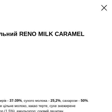
ельний RENO MILK CARAMEL
ирів -
37-39%
, сухого молока -
25,2%
, сахарози -
50%
.
е цільне молоко, какао терте, сухе знежирене
р (1,5%), емульгатор: соєвий лецитин,