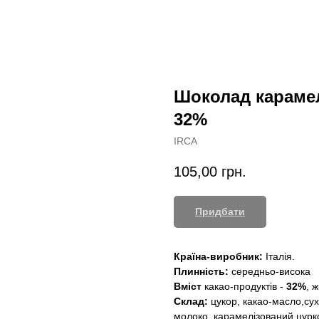
Шоколад карам
32%
IRCA
105,00
грн.
Придбати
Країна-виробник:
Італія.
Плинність:
середньо-висока
Вміст
какао-продуктів -
32%
, ж
Склад:
цукор, какао-масло,сух
молоко, карамелізований цурко