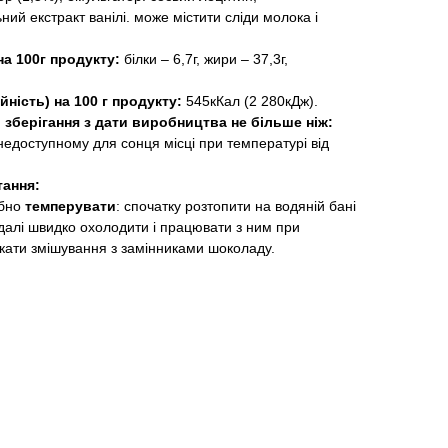
ний екстракт ванілі. може містити сліди молока і
на 100г продукту:
білки – 6,7г, жири – 37,3г,
йність) на 100 г продукту:
545кКал (2 280кДж).
 зберігання з дати виробництва не більше ніж:
 недоступному для сонця місці при температурі від
тання:
ібно
темперувати
: спочатку розтопити на водяній бані
далі швидко охолодити і працювати з ним при
скати змішування з замінниками шоколаду.