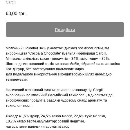
Сargill
63,00
грн.
Придбати
Молочний шоколад 34% у калетах (дисках) розміром 22мм, від
виробництва "Cocoa & Chocolate" (Бельгія) корпорації Cargill.
Мінімальна кількість какао - продуктів – 34%, вміст жиру – 35%.
Шоколад виготовлений з якісних какао бобів, зібраний на плантаціях
Кот-д’Івуар, без застосування пальмових жирів.
Для подальшого використання в кондитерських цілях необхідно
темперувати.
Насичений вершковий смак молочного шоколаду від Cargill,
вироблений по класичній бельгійській технології , відноситься до
високоякісних продуктів, завдяки чудовому смаку, аромату, та
технологічності.
Склад:
41,6% цукор, 24,5% какао-масло, 22,6% сухе молоко,
10,7% какао терте,емульгатор: соєвий лецитин,
натуральний ванільний ароматизатор.