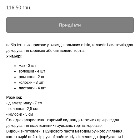
116,50
грн.
Придбати
набір їстівних прикрас у вигляді польових квітів, колосків і листочків для
декорування короваю або святкового торта.
У наборі:
мак - 3 шт
волошки - 4 шт
ромашки - 2 шт
колоски - 3 шт
листочки - 4 шт
Розміри:
- діаметр маку - 7 см
- волошки - 2,5 см
- колоски - 5 см
Солодка флористика - окремий вид кондитерських прикрас для
декорування ексклюзивних і художніх тортів, короваю.
Вироби виготовлені з цукрового пасти методом ручного ліплення,
кожен виріб цей твір ручної роботи, від ліплення до фарбування і