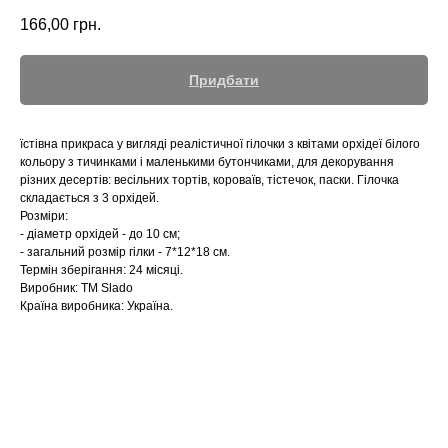
166,00
грн.
Придбати
їстівна прикраса у вигляді реалістичної гілочки з квітами орхідеї білого
кольору з тичинками і маленькими бутончиками, для декорування
різних десертів: весільних тортів, короваїв, тістечок, паски. Гілочка
складається з 3 орхідей.
Розміри:
- діаметр орхідей - до 10 см;
- загальний розмір гілки - 7*12*18 см.
Термін зберігання: 24 місяці.
Виробник: ТМ Slado
Країна виробника: Україна.