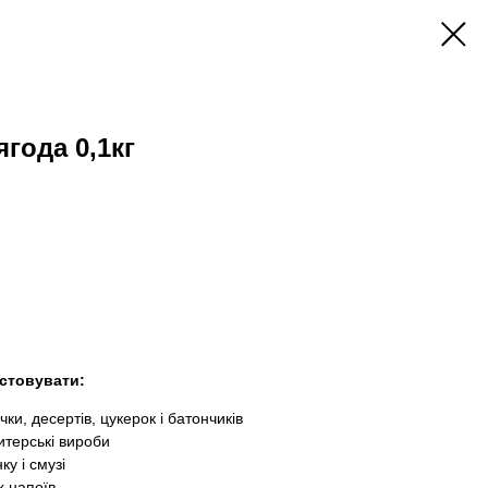
года 0,1кг
стовувати:
чки, десертів, цукерок і батончиків
терські вироби
ку і смузі
х напоїв