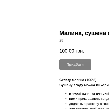
Малина, сушена я
28
100,00
грн.
Придбати
Склад:
малина (100%)
Сушену ягоду можна викори
в якості начинки для випі
ними прикрашають конди
додають в ранкову вівсян
для ароматизації гарячи