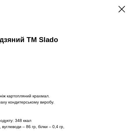
дзяний ТМ Slado
 ніж картопляний крахмал.
паху кондитерському виробу.
родукту: 348 ккал
 вуглеводи – 86 гр, білки – 0,4 гр,