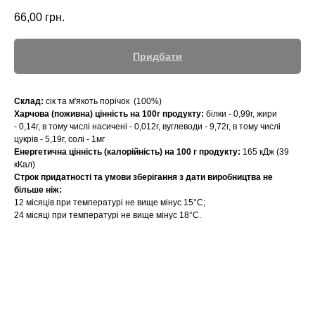
66,00
грн.
Придбати
Склад:
сік та м'якоть порічок (100%)
Харчова (поживна) цінність на 100г продукту:
білки - 0,99г, жири
- 0,14г, в тому числі насичені - 0,012г, вуглеводи - 9,72г, в тому числі
цукрів - 5,19г, солі - 1мг
Енергетична цінність (калорійність) на 100 г продукту:
165 кДж (39
кКал)
Строк придатності та умови зберігання з дати виробництва не
більше ніж:
12 місяців при температурі не вище мінус 15°С;
​24 місяці при температурі не вище мінус 18°С.