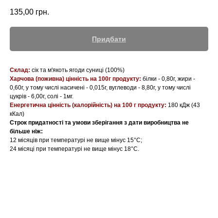
135,00
грн.
Придбати
Склад:
сік та м'якоть ягоди суниці (100%)
Харчова (поживна) цінність на 100г продукту:
білки - 0,80г, жири -
0,60г, у тому числі насичені - 0,015г, вуглеводи - 8,80г, у тому числі
цукрів - 6,00г, солі - 1мг.
Енергетична цінність (калорійність) на 100 г продукту:
180 кДж (43
кКал)
Строк придатності та умови зберігання з дати виробництва не
більше ніж:
12 місяців при температурі не вище мінус 15°С;
​24 місяці при температурі не вище мінус 18°С.