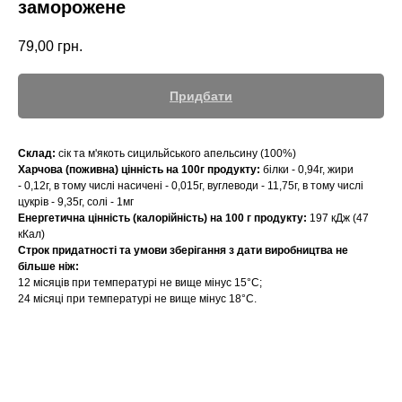
заморожене
79,00
грн.
Придбати
Склад:
сік та м'якоть сицильйського апельсину (100%)
Харчова (поживна) цінність на 100г продукту:
білки - 0,94г, жири
- 0,12г, в тому числі насичені - 0,015г, вуглеводи - 11,75г, в тому числі
цукрів - 9,35г, солі - 1мг
Енергетична цінність (калорійність) на 100 г продукту:
197 кДж (47
кКал)
Строк придатності та умови зберігання з дати виробництва не
більше ніж:
12 місяців при температурі не вище мінус 15°С;
​24 місяці при температурі не вище мінус 18°С.