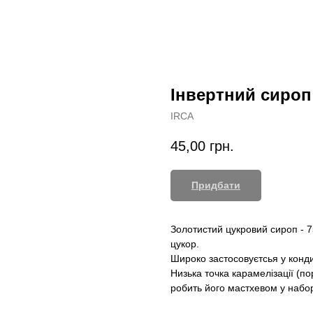
Інвертний сироп
IRCA
45,00
грн.
Придбати
Золотистий цукровий сироп - 7
цукор.
Широко застосовуєтсья у конди
Низька точка карамелізації (по
робить його мастхевом у набор