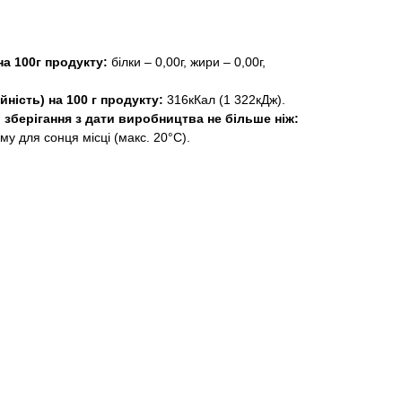
на 100г продукту:
білки – 0,00г, жири – 0,00г,
йність) на 100 г продукту:
316кКал (1 322кДж).
 зберігання з дати виробництва не більше ніж:
му для сонця місці (макс. 20°C).