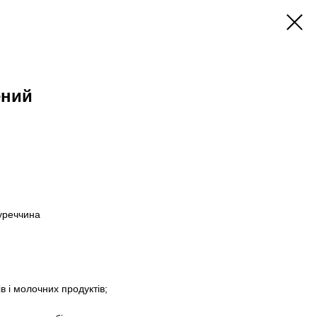
ений
уреччина
ів і молочних продуктів;