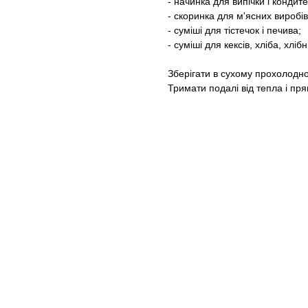
- начинка для випічки і кондит
- скоринка для м'ясних виробів
- суміші для тістечок і печива;
- суміші для кексів, хліба, хліб
Зберігати в сухому прохолодно
Тримати подалі від тепла і пр