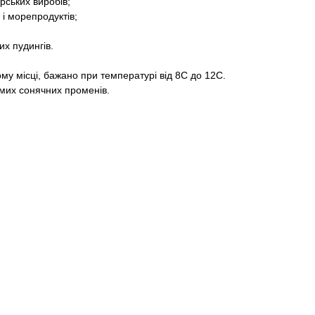
ерських виробів;
 і морепродуктів;
них пудингів.
му місці, бажано при температурі від 8С до 12С.
ямих сонячних променів.