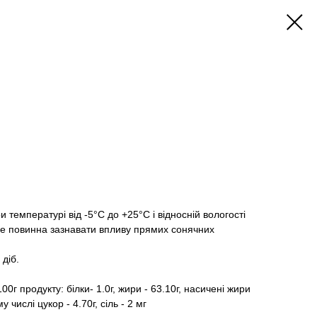
и температурі від -5°С до +25°С і відносній вологості
не повинна зазнавати впливу прямих сонячних
діб.
0г продукту: білки- 1.0г, жири - 63.10г, насичені жири
му числі цукор - 4.70г, сіль - 2 мг