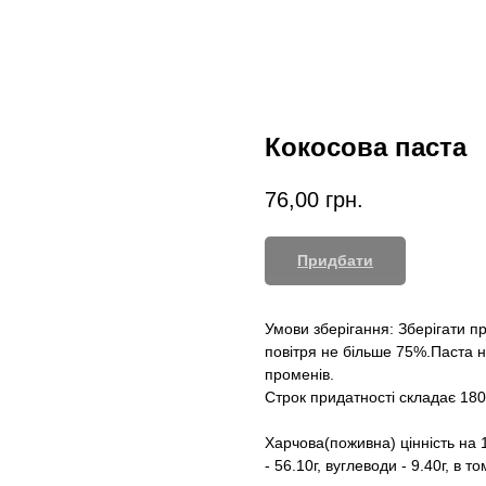
Кокосова паста
76,00
грн.
Придбати
Умови зберігання: Зберігати пр
повітря не більше 75%.Паста 
променів.
Строк придатності складає 180 
Харчова(поживна) цінність на 10
- 56.10г, вуглеводи - 9.40г, в то