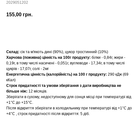
2029051202
155,00
грн.
Придбати
Склад:
сік та м'якоть дині (90%), цукор тростинний (10%)
Харчова (поживна) цінність на 100г продукту:
білки - 0,84г, жири -
0,19г, в тому числі насичені - 0,051г, вуглеводи - 17,34г, в тому числі
цукрів - 17,07г, солі - 2мг
Енергетична цінність (калорійність) на 100 г продукту:
290 кДж (69
кКал)
Строк придатності та умови зберігання з дати виробництва не
більше ніж:
12 місяців.
Зберігати в сухому, недоступному для сонця місці при температурі від
+1°С до +15°С.
Після відкриття зберігати в холодильнику при температурі від +1°С до
+4°С , строк придатності після відкриття: 5 діб.