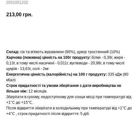
2031051202
213,00
грн.
Придбати
Склад:
сік та м'якоть журавлини (90%), цукор тростинний (10%)
Харчова (поживна) цінність на 100г продукту:
білки - 0,39г, жири -
0,13г, в тому числі насичені - 0,011г, вуглеводи - 20,98г, в тому числі
цукрів - 13,63г, солі - 2мг
Енергетична цінність (калорійність) на 100 г продукту:
335 кДж (80
кКал)
Строк придатності та умови зберігання з дати виробництва не
більше ніж:
12 місяців.
Зберігати в сухому, недоступному для сонця місці при температурі від
+1°С до +15°С.
Після відкриття зберігати в холодильнику при температурі від +1°С до
+4°С , строк придатності після відкриття: 5 діб.