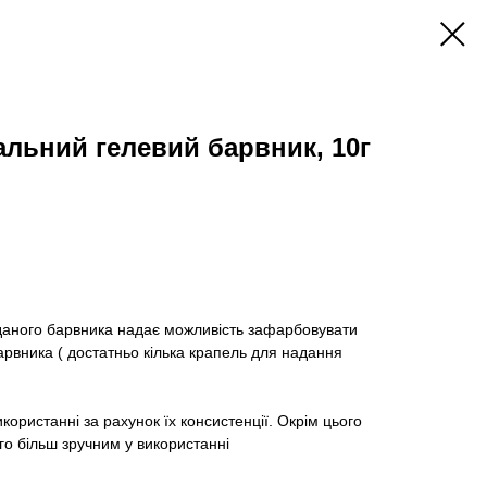
альний гелевий барвник, 10г
 даного барвника надає можливість зафарбовувати
арвника ( достатньо кілька крапель для надання
користанні за рахунок їх консистенції. Окрім цього
о більш зручним у використанні