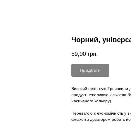
Чорний, універс
59,00
грн.
Придбати
Високий вміст сухої речовини
продукт невеликою кількістю б
насиченого кольору).
Перевагою є економічність у ви
флакон з дозатором робить йог