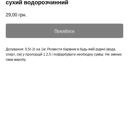
сухий водорозчинний
29,00
грн.
Придбати
Дозування: 0,5г-2г на 1кг. Розвести барвник в будь-якій рідині (вода,
спирт, сік) у пропорцій 1:2,5 і пофарбувати необхідну суміш. Не змінює
смак виробу.