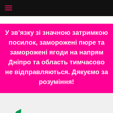
У звʼязку зі значною затримкою
посилок, заморожені пюре та
заморожені ягоди на напрям
Дніпро та область тимчасово
не відправляються. Дякуємо за
розуміння!